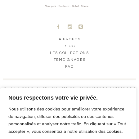
A
C
D
A PROPOS
BLOG
LES COLLECTIONS
TÉMOIGNAGES
FAQ
SUIVEZ-MOI SUR INSTAGRAM @DESTINATIONWEDDINGBYIPP
Nous respectons votre vie privée.
DESTINATIONW
DESTINATIONW
DESTINATIONW
DESTINATIONW
EDDINGBYIPP
EDDINGBYIPP
EDDINGBYIPP
EDDINGBYIPP
Nous utilisons des cookies pour améliorer votre expérience
OCT 9
OCT 8
OCT 6
OCT 6
de navigation, diffuser des publicités ou des contenus
personnalisés et analyser notre trafic. En cliquant sur « Tout
accepter », vous consentez à notre utilisation des cookies.