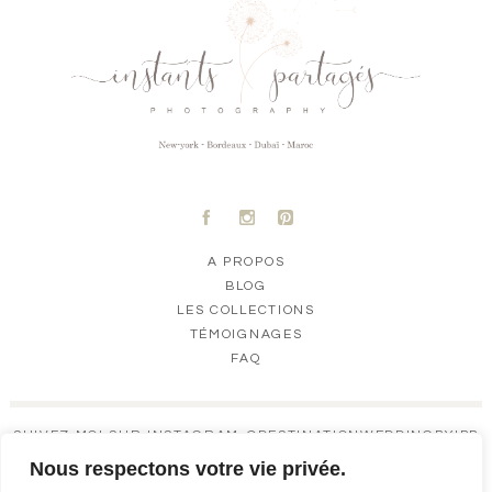
A
C
D
A PROPOS
BLOG
LES COLLECTIONS
TÉMOIGNAGES
FAQ
SUIVEZ-MOI SUR INSTAGRAM @DESTINATIONWEDDINGBYIPP
Nous respectons votre vie privée.
DESTINATIONW
DESTINATIONW
DESTINATIONW
DESTINATIONW
EDDINGBYIPP
EDDINGBYIPP
EDDINGBYIPP
EDDINGBYIPP