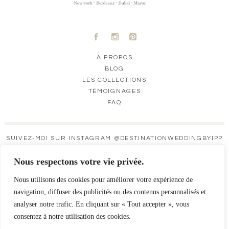
A
C
D
A PROPOS
BLOG
LES COLLECTIONS
TÉMOIGNAGES
FAQ
SUIVEZ-MOI SUR INSTAGRAM @DESTINATIONWEDDINGBYIPP
DESTINATIONW
DESTINATIONW
DESTINATIONW
DESTINATIONW
Nous respectons votre vie privée.
EDDINGBYIPP
EDDINGBYIPP
EDDINGBYIPP
EDDINGBYIPP
OCT 9
OCT 8
OCT 6
OCT 6
Nous utilisons des cookies pour améliorer votre expérience de
navigation, diffuser des publicités ou des contenus personnalisés et
analyser notre trafic. En cliquant sur « Tout accepter », vous
consentez à notre utilisation des cookies.