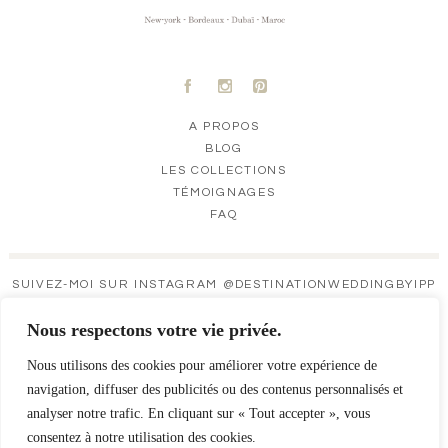
A
C
D
A PROPOS
BLOG
LES COLLECTIONS
TÉMOIGNAGES
FAQ
SUIVEZ-MOI SUR INSTAGRAM @DESTINATIONWEDDINGBYIPP
DESTINATIONW
DESTINATIONW
DESTINATIONW
DESTINATIONW
Nous respectons votre vie privée.
EDDINGBYIPP
EDDINGBYIPP
EDDINGBYIPP
EDDINGBYIPP
OCT 9
OCT 8
OCT 6
OCT 6
Nous utilisons des cookies pour améliorer votre expérience de
navigation, diffuser des publicités ou des contenus personnalisés et
analyser notre trafic. En cliquant sur « Tout accepter », vous
consentez à notre utilisation des cookies.